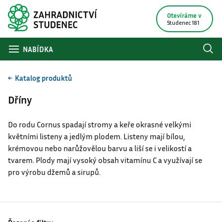
Otevíráme v
Studenec 181
NABÍDKA
Katalog produktů
Dříny
Do rodu Cornus spadají stromy a keře okrasné velkými
květními listeny a jedlým plodem. Listeny mají bílou,
krémovou nebo narůžovělou barvu a liší se i velikostí a
tvarem. Plody mají vysoký obsah vitamínu C a využívají se
pro výrobu džemů a sirupů.