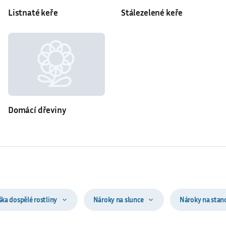
Listnaté keře
Stálezelené keře
Domácí dřeviny
ška dospělé rostliny
Nároky na slunce
Nároky na stan