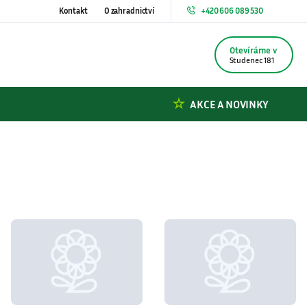
Kontakt
O zahradnictví
+420 606 089 530
Otevíráme v
Studenec 181
AKCE A NOVINKY