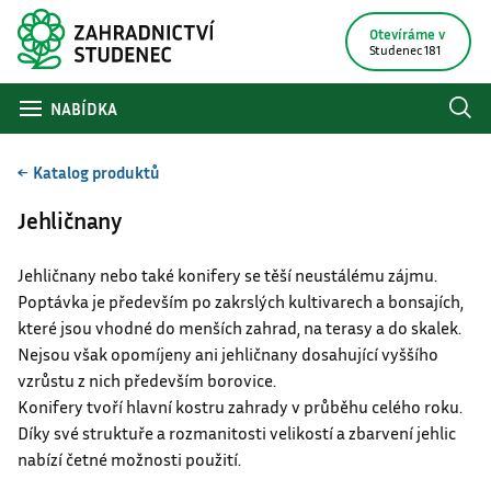
Otevíráme v
Studenec 181
NABÍDKA
Katalog produktů
Jehličnany
Jehličnany nebo také konifery se těší neustálému zájmu.
Poptávka je především po zakrslých kultivarech a bonsajích,
které jsou vhodné do menších zahrad, na terasy a do skalek.
Nejsou však opomíjeny ani jehličnany dosahující vyššího
vzrůstu z nich především borovice.
Konifery tvoří hlavní kostru zahrady v průběhu celého roku.
Díky své struktuře a rozmanitosti velikostí a zbarvení jehlic
nabízí četné možnosti použití.