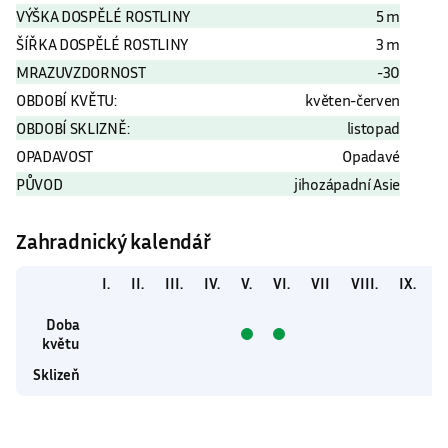
OBDOBÍ SKLIZNĚ:
listopad
OPADAVOST
Opadavé
PŮVOD
jihozápadní Asie
Zahradnický kalendář
I.
II.
III.
IV.
V.
VI.
VII
VIII.
IX.
X
Doba
květu
Sklizeň