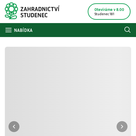
Otevíráme v 8.00
Studenec 181
NABÍDKA