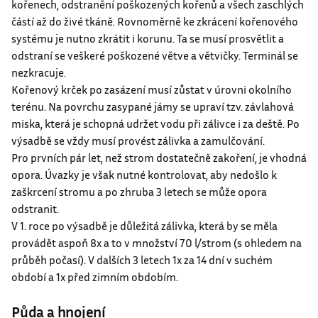
Kořenový krček po zasázení musí zůstat v úrovni okolního
terénu. Na povrchu zasypané jámy se upraví tzv. závlahová
miska, která je schopná udržet vodu při zálivce i za deště. Po
výsadbě se vždy musí provést zálivka a zamulčování.
Pro prvních pár let, než strom dostatečně zakoření, je vhodná
opora. Úvazky je však nutné kontrolovat, aby nedošlo k
zaškrcení stromu a po zhruba 3 letech se může opora
odstranit.
V 1. roce po výsadbě je důležitá zálivka, která by se měla
provádět aspoň 8x a to v množství 70 l/strom (s ohledem na
průběh počasí). V dalších 3 letech 1x za 14 dní v suchém
období a 1x před zimním obdobím.
Půda a hnojení
Vlhčí, propustná půda.
Stanoviště