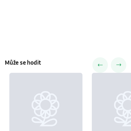
Může se hodit
Jedle
Jedle
Jedle korejská ′Silberlocke′
Jedle plstnatoplodá
Abies koreana
′Silberlocke′
Abies lasiocarpa
′Compact