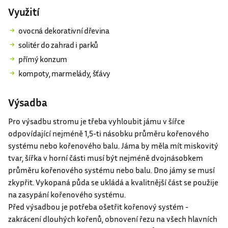
přímý konzum
kompoty, marmelády, šťávy
Výsadba
Pro výsadbu stromu je třeba vyhloubit jámu v šířce
odpovídající nejméně 1,5-ti násobku průměru kořenového
systému nebo kořenového balu. Jáma by měla mít miskovitý
tvar, šířka v horní části musí být nejméně dvojnásobkem
průměru kořenového systému nebo balu. Dno jámy se musí
zkypřit. Vykopaná půda se ukládá a kvalitnější část se použije
na zasypání kořenového systému.
Před výsadbou je potřeba ošetřit kořenový systém -
zakrácení dlouhých kořenů, obnovení řezu na všech hlavních
kořenech, odstranění poškozených kořenů a všech zaschlých
částí až do živé tkáně. Rovnoměrně ke zkrácení kořenového
systému je nutno zkrátit i korunu. Ta se musí prosvětlit a
odstraní se veškeré poškozené větve a větvičky. Terminál se
nezkracuje.