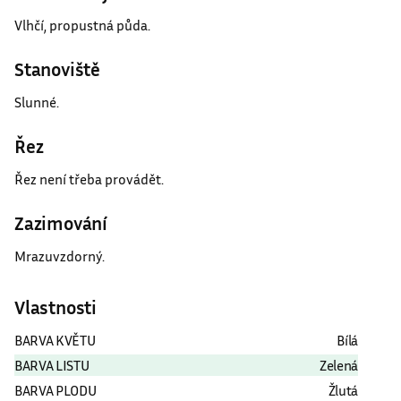
Slunné.
Řez
Řez není třeba provádět.
Zazimování
Mrazuvzdorný.
Vlastnosti
BARVA KVĚTU
Bílá
BARVA LISTU
Zelená
BARVA PLODU
Žlutá
VÝŠKA DOSPĚLÉ ROSTLINY
5 m
ŠÍŘKA DOSPĚLÉ ROSTLINY
3 m
MRAZUVZDORNOST
-30
OBDOBÍ KVĚTU:
květen-červen