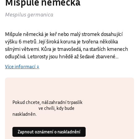
Mišpule německá je keř nebo malý stromek dosahující
výšku 6 metrů. Její široká koruna je tvořena několika
silnými větvemi. Kůra je tmavošedá, na starších kmenech
odlupčivá. Letorosty jsou hnědě až šedavé zbarvené…
Více informací ↓
Omouváme se, ale tento produkt je
nedostupný.
Pokud chcete, náš zahradní trpaslík
vám
pošle
e-mail
ve chvíli, kdy bude
naskladněn.
Zapnout oznámení o naskladnění
Zařazeno v kategoriích
Okrasné dřeviny
Do menších zahrad
Mišpule