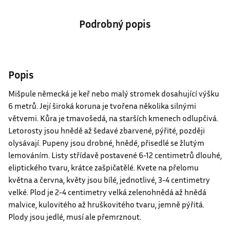
Popis
Mišpule německá je keř nebo malý stromek dosahující výšku
6 metrů. Její široká koruna je tvořena několika silnými
větvemi. Kůra je tmavošedá, na starších kmenech odlupčivá.
Letorosty jsou hnědě až šedavé zbarvené, pýřité, později
olysávají. Pupeny jsou drobné, hnědé, přisedlé se žlutým
lemováním. Listy střídavě postavené 6-12 centimetrů dlouhé,
eliptického tvaru, krátce zašpičatělé. Kvete na přelomu
května a června, květy jsou bílé, jednotlivé, 3-4 centimetry
velké. Plod je 2-4 centimetry velká zelenohnědá až hnědá
malvice, kulovitého až hruškovitého tvaru, jemně pýřitá.
Plody jsou jedlé, musí ale přemrznout.
Využití
ovocná dekorativní dřevina
solitér do zahrad i parků