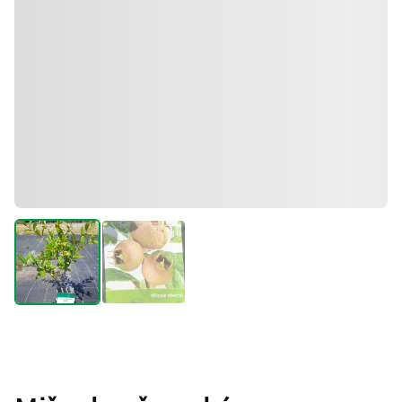
Okrasné dřeviny
Mišpule německá
Mespilus germanica