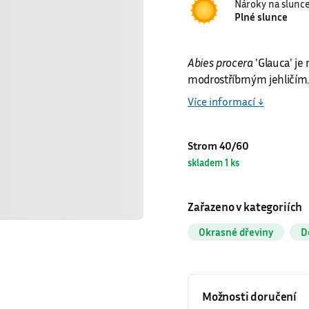
Nároky na slunc
Plné slunce
Abies procera
′Glauca′ je
modrostříbrným jehličím.
Více informací ↓
Strom 40/60
skladem 1 ks
Zařazeno v kategoriích
Okrasné dřeviny
D