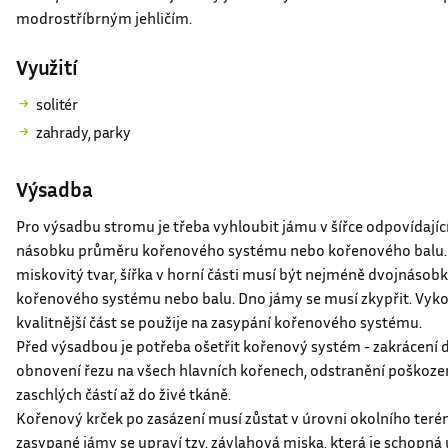
Abies procera
′Glauca′ je nízký jehličnatý strom. Roste velmi ne
modrostříbrným jehličím.
Využití
solitér
zahrady, parky
Výsadba
Pro výsadbu stromu je třeba vyhloubit jámu v šířce odpovídající
násobku průměru kořenového systému nebo kořenového balu.
miskovitý tvar, šířka v horní části musí být nejméně dvojnás
kořenového systému nebo balu. Dno jámy se musí zkypřit. Vyko
kvalitnější část se použije na zasypání kořenového systému.
Před výsadbou je potřeba ošetřit kořenový systém - zakrácení 
obnovení řezu na všech hlavních kořenech, odstranění poškoze
zaschlých částí až do živé tkáně.
Kořenový krček po zasázení musí zůstat v úrovni okolního teré