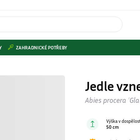
Y
ZAHRADNICKÉ POTŘEBY
Jedle vzn
Abies procera ′Gla
Výška v dospělos
50 cm