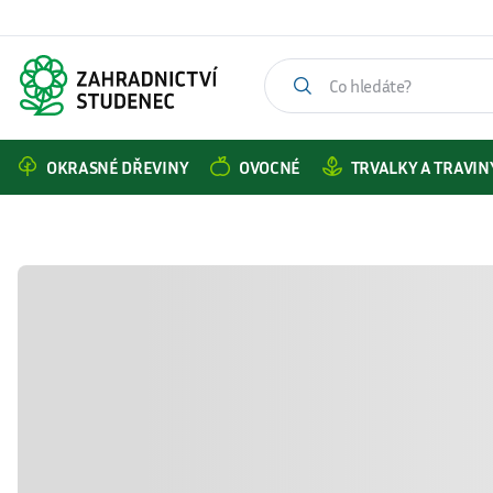
OKRASNÉ DŘEVINY
OVOCNÉ
TRVALKY A TRAVIN
Katalog produktů
Okrasné dřeviny
Jedle vznešená