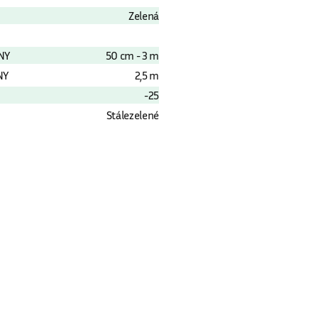
Zelená
NY
50 cm - 3 m
NY
2,5 m
-25
Stálezelené