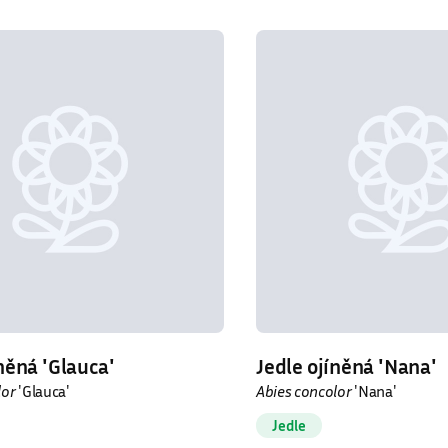
něná ′Glauca′
Jedle ojíněná ′Nana′
lor
′Glauca′
Abies concolor
′Nana′
Jedle