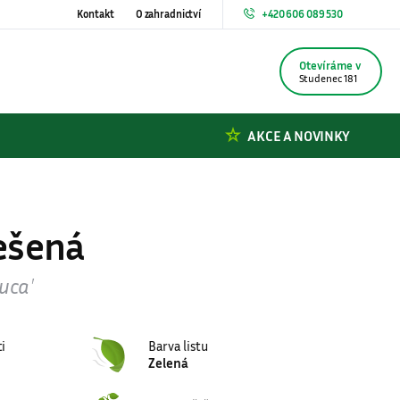
Kontakt
O zahradnictví
+420 606 089 530
Otevřeno do 17.00
Studenec 181
AKCE A NOVINKY
ešená
uca′
ti
Barva listu
Zelená