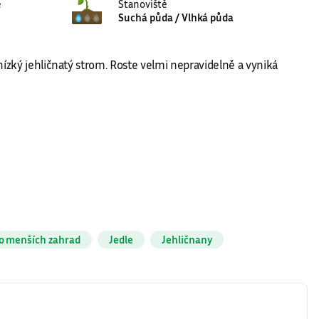
e
Stanoviště
Suchá půda / Vlhká půda
 nízký jehličnatý strom. Roste velmi nepravidelně a vyniká
o menších zahrad
Jedle
Jehličnany