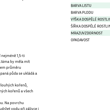
pravidelně a vyniká
BARVA KVĚTU
BARVA LISTU
BARVA PLODU
VÝŠKA DOSPĚLÉ ROSTLI
ŠÍŘKA DOSPĚLÉ ROSTLI
MRAZUVZDORNOST
OPADAVOST
 nejméně 1,5-ti
 Jáma by měla mít
obkem průměru
paná půda se ukládá a
dlouhých kořenů,
ných kořenů a všech
nu. Na povrchu