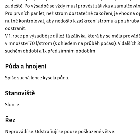
zasypané jámy se upraví tzv. závlahová miska, která je schopná u
za deště. Po výsadbě se vždy musí provést zálivka a zamulčován
Pro prvních pár let, než strom dostatečně zakoření, je vhodná o
nutné kontrolovat, aby nedošlo k zaškrcení stromu a po zhruba
odstranit.
V 1. roce po výsadbě je důležitá zálivka, která by se měla provád
v množství 70 l/strom (s ohledem na průběh počasí). V dalších 3 l
suchém období a 1x před zimním obdobím
Půda a hnojení
Spíše suchá lehce kyselá půda.
Stanoviště
Slunce.
Řez
Neprovádí se. Odstraňují se pouze poškozené větve.