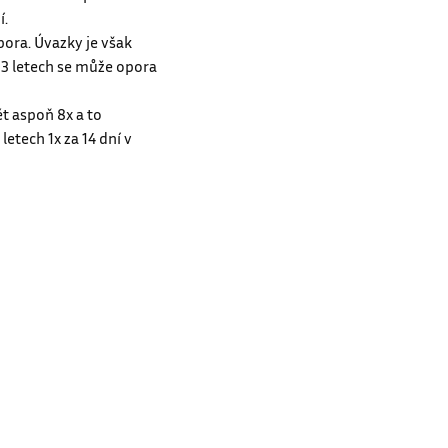
držet vodu při zálivce i
í.
pora. Úvazky je však
 3 letech se může opora
ět aspoň 8x a to
etech 1x za 14 dní v