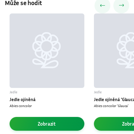
Může se hodit
Jedle
Jedle
Jedle ojíněná
Jedle ojíněná ′Glauc
Abies concolor
Abies concolor
′Glauca′
Zobrazit
Zobra