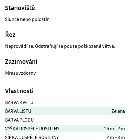
Stanoviště
Slunce nebo polostín.
Řez
Neprovádí se. Odstraňují se pouze poškozené větve.
Zazimování
Mrazuvzdorný.
Vlastnosti
BARVA KVĚTU
BARVA LISTU
Zelená
BARVA PLODU
VÝŠKA DOSPĚLÉ ROSTLINY
1,5 m - 2 m
ŠÍŘKA DOSPĚLÉ ROSTLINY
2 m - 3 m