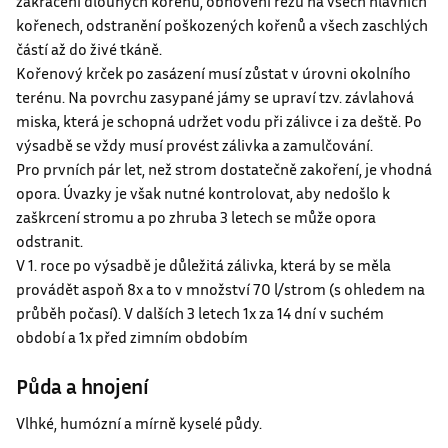
zakrácení dlouhých kořenů, obnovení řezu na všech hlavních
kořenech, odstranění poškozených kořenů a všech zaschlých
částí až do živé tkáně.
Kořenový krček po zasázení musí zůstat v úrovni okolního
terénu. Na povrchu zasypané jámy se upraví tzv. závlahová
miska, která je schopná udržet vodu při zálivce i za deště. Po
výsadbě se vždy musí provést zálivka a zamulčování.
Pro prvních pár let, než strom dostatečně zakoření, je vhodná
opora. Úvazky je však nutné kontrolovat, aby nedošlo k
zaškrcení stromu a po zhruba 3 letech se může opora
odstranit.
V 1. roce po výsadbě je důležitá zálivka, která by se měla
provádět aspoň 8x a to v množství 70 l/strom (s ohledem na
průběh počasí). V dalších 3 letech 1x za 14 dní v suchém
období a 1x před zimním obdobím
Půda a hnojení
Vlhké, humózní a mírně kyselé půdy.