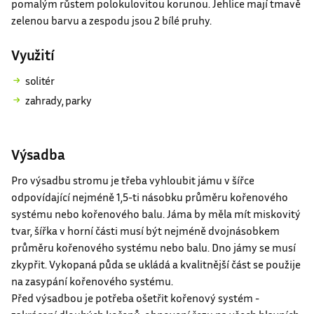
pomalým růstem polokulovitou korunou. Jehlice mají tmavě
zelenou barvu a zespodu jsou 2 bílé pruhy.
Využití
solitér
zahrady, parky
Výsadba
Pro výsadbu stromu je třeba vyhloubit jámu v šířce
odpovídající nejméně 1,5-ti násobku průměru kořenového
systému nebo kořenového balu. Jáma by měla mít miskovitý
tvar, šířka v horní části musí být nejméně dvojnásobkem
průměru kořenového systému nebo balu. Dno jámy se musí
zkypřit. Vykopaná půda se ukládá a kvalitnější část se použije
na zasypání kořenového systému.
Před výsadbou je potřeba ošetřit kořenový systém -