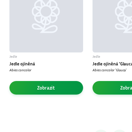
Jedle
Jedle
Jedle ojíněná
Jedle ojíněná ′Glauc
Abies concolor
Abies concolor
′Glauca′
Zobrazit
Zobra