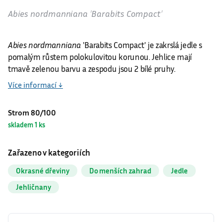
Abies nordmanniana ′Barabits Compact′
Abies nordmanniana
′Barabits Compact′ je zakrslá jedle s
pomalým růstem polokulovitou korunou. Jehlice mají
tmavě zelenou barvu a zespodu jsou 2 bílé pruhy.
Více informací ↓
Strom 80/100
skladem 1 ks
Zařazeno v kategoriích
Okrasné dřeviny
Do menších zahrad
Jedle
Jehličnany