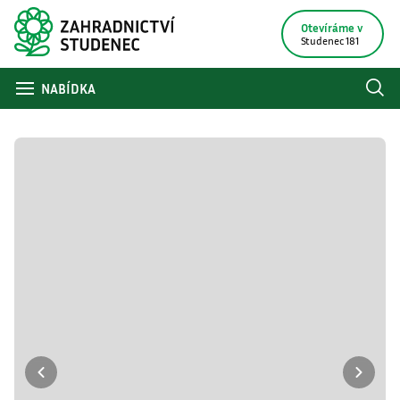
Otevíráme v
Studenec 181
NABÍDKA