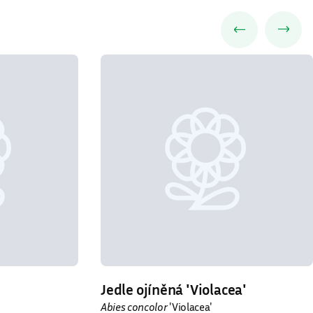
Jedle ojíněná ′Violacea′