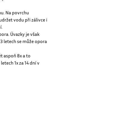
ných kořenů a všech
nu. Na povrchu
držet vodu při zálivce i
í.
pora. Úvazky je však
 3 letech se může opora
ět aspoň 8x a to
etech 1x za 14 dní v