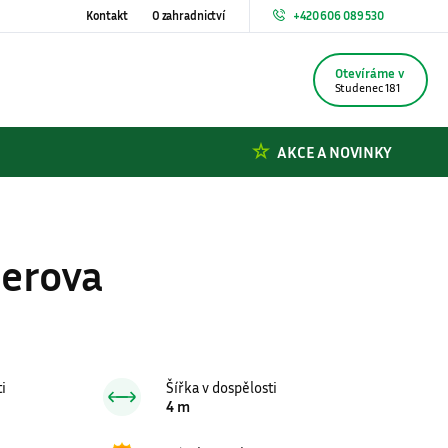
Kontakt
O zahradnictví
+420 606 089 530
Otevíráme v 8.00
Studenec 181
AKCE A NOVINKY
serova
ti
Šířka v dospělosti
4 m