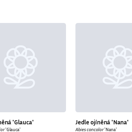
něná ′Glauca′
Jedle ojíněná ′Nana′