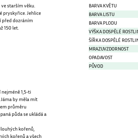
Vlastnosti
 ve starším věku.
BARVA KVĚTU
 pryskyřice. Jehlice
BARVA LISTU
jí před dozráním
BARVA PLODU
ž 150 let.
VÝŠKA DOSPĚLÉ ROSTLI
ŠÍŘKA DOSPĚLÉ ROSTLI
MRAZUVZDORNOST
OPADAVOST
PŮVOD
 nejméně 1,5-ti
 Jáma by měla mít
obkem průměru
paná půda se ukládá a
dlouhých kořenů,