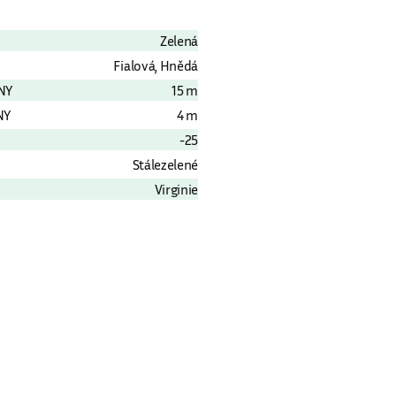
Zelená
Fialová, Hnědá
NY
15 m
NY
4 m
-25
Stálezelené
Virginie