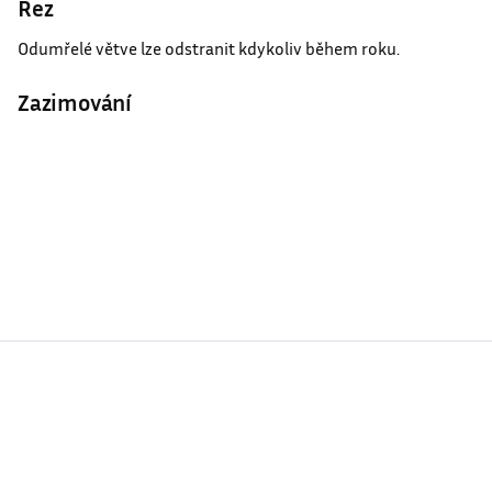
Řez
Odumřelé větve lze odstranit kdykoliv během roku.
Zazimování