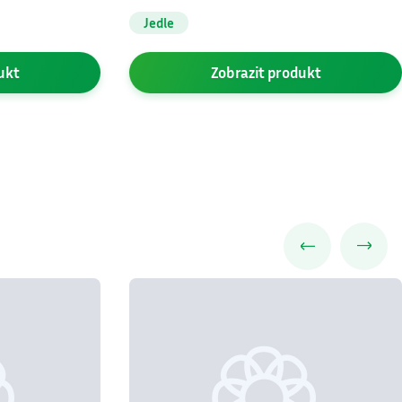
Abies concolor
′Violacea′
Jedle
ukt
Zobrazit
produkt