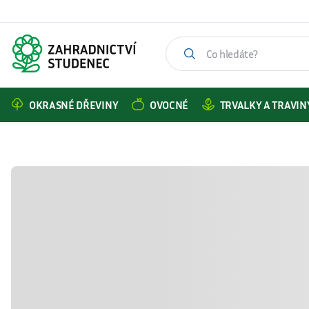
OKRASNÉ DŘEVINY
OVOCNÉ
TRVALKY A TRAVIN
Katalog produktů
Okrasné dřeviny
Jedle Fraserova