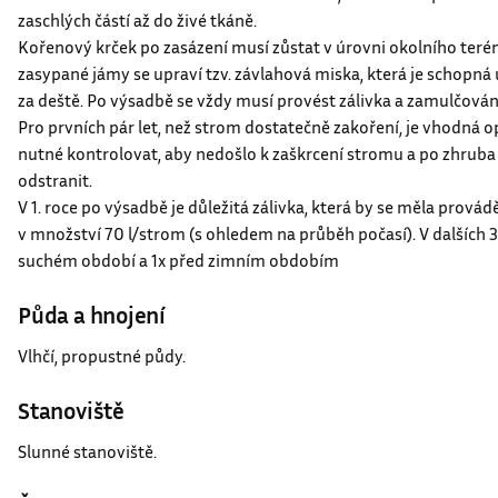
obnovení řezu na všech hlavních kořenech, odstranění poškoze
zaschlých částí až do živé tkáně.
Kořenový krček po zasázení musí zůstat v úrovni okolního teré
zasypané jámy se upraví tzv. závlahová miska, která je schopná u
za deště. Po výsadbě se vždy musí provést zálivka a zamulčován
Pro prvních pár let, než strom dostatečně zakoření, je vhodná o
nutné kontrolovat, aby nedošlo k zaškrcení stromu a po zhruba
odstranit.
V 1. roce po výsadbě je důležitá zálivka, která by se měla provád
v množství 70 l/strom (s ohledem na průběh počasí). V dalších 3 l
suchém období a 1x před zimním obdobím
Půda a hnojení
Vlhčí, propustné půdy.
Stanoviště
Slunné stanoviště.