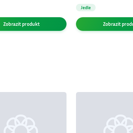
lor
′Glauca′
Abies concolor
′Nana′
Jedle
Zobrazit
produkt
Zobrazit
prod