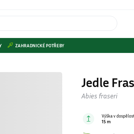
Y
ZAHRADNICKÉ POTŘEBY
Jedle Fra
Abies fraseri
Výška v dospělos
15 m