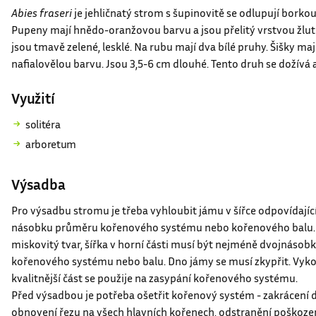
Popis
Abies fraseri
je jehličnatý strom s šupinovitě se odlupují borkou
Pupeny mají hnědo-oranžovou barvu a jsou přelitý vrstvou žluté
jsou tmavě zelené, lesklé. Na rubu mají dva bílé pruhy. Šišky ma
nafialovělou barvu. Jsou 3,5-6 cm dlouhé. Tento druh se dožívá a
Využití
solitéra
arboretum
Výsadba
Pro výsadbu stromu je třeba vyhloubit jámu v šířce odpovídající
násobku průměru kořenového systému nebo kořenového balu.
miskovitý tvar, šířka v horní části musí být nejméně dvojnás
kořenového systému nebo balu. Dno jámy se musí zkypřit. Vyko
kvalitnější část se použije na zasypání kořenového systému.
Před výsadbou je potřeba ošetřit kořenový systém - zakrácení 