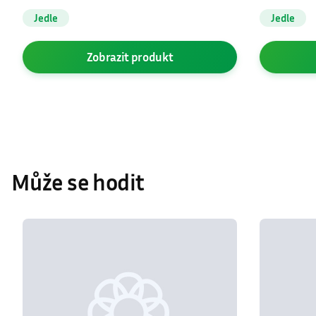
Abies concolor
Abies conco
Jedle
Jedle
Zobrazit
produkt
Může se hodit