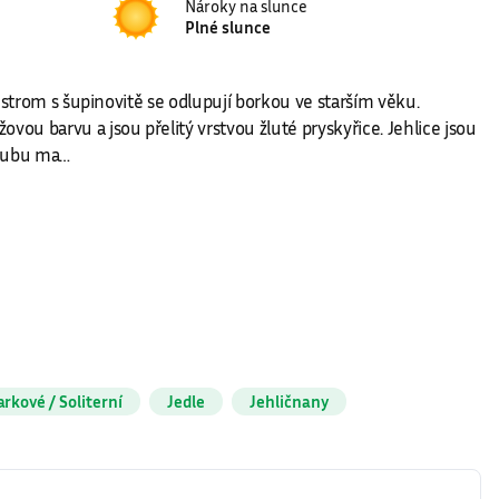
Nároky na slunce
Plné slunce
 strom s šupinovitě se odlupují borkou ve starším věku.
ou barvu a jsou přelitý vrstvou žluté pryskyřice. Jehlice jsou
 rubu ma…
arkové / Soliterní
Jedle
Jehličnany