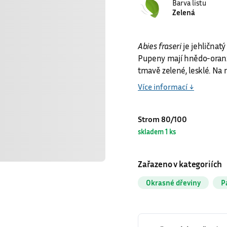
Barva listu
Zelená
Abies fraseri
je jehličnatý
Pupeny mají hnědo-oranžov
tmavě zelené, lesklé. Na
Více informací ↓
Strom 80/100
skladem 1 ks
Zařazeno v kategoriích
Okrasné dřeviny
P